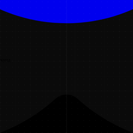
екунд