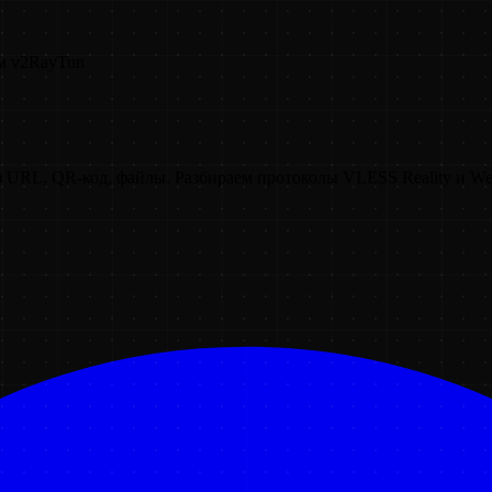
м v2RayTun
з URL, QR-код, файлы. Разбираем протоколы VLESS Reality и We