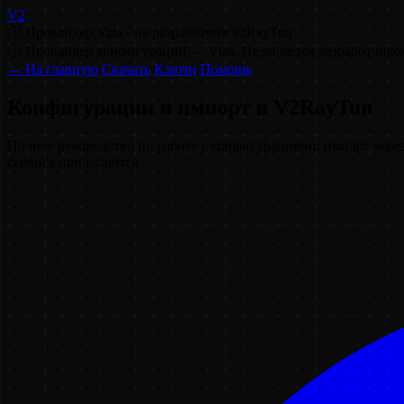
V2
ⓘ Провайдер Viza - не разработчик v2RayTun
ⓘ Провайдер конфигураций — Viza. Не является разработчико
← На главную
Скачать
Ключи
Помощь
Конфигурации и импорт в V2RayTun
Полное руководство по работе с конфигурациями: импорт чере
сервиса прилагаются.