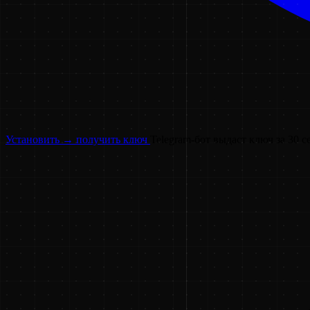
Установить → получить ключ
Telegram-бот выдаст ключ за 30 с