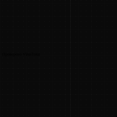
Проверено VirusTotal