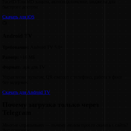
FaceID/TouchID защита, автоподключение, виджеты для
быстрого доступа
Скачать для iOS
📺
Android TV
Требования:
Android TV 5.0+
Размер:
~16 МБ
Формат:
.apk для TV
Управление пультом, QR-импорт с телефона, работа в фоне
без задержек
Скачать для Android TV
Почему загрузка только через
Telegram
Многие спрашивают — почему нельзя просто скачать с сайта?
Вот причины: