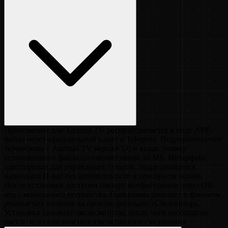
Приложение для Android TV распространяется в виде APK-
файла через официальный канал в Telegram. Поддерживаются
телевизоры с Android TV версии 5.0 и выше, размер
установочного файла составляет около 16 МБ. Интерфейс
адаптирован для управления пультом, поддерживается
навигация D-pad без необходимости в сенсорном экране.
После установки доступен импорт конфигурации через QR-
код с мобильного устройства. Программа работает в фоновом
режиме без влияния на производительность телевизора.
Установка занимает около минуты, после чего необходимо
ввести код подключения для активации соединения.