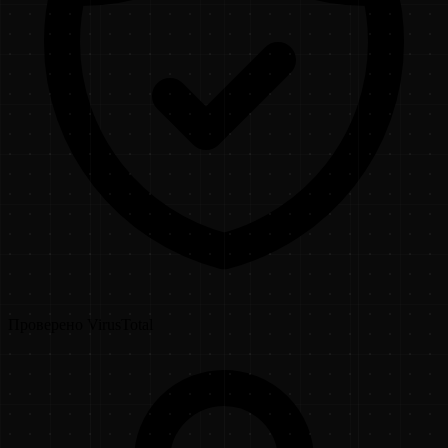
Проверено VirusTotal