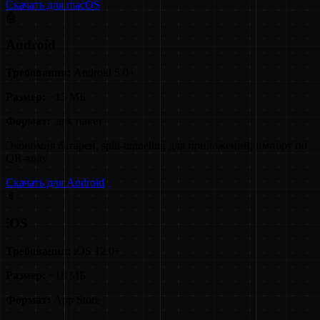
Скачать для macOS
🤖
Android
Требования:
Android 5.0+
Размер:
~15 МБ
Формат:
.apk пакет
Экономия батареи, split-tunneling для приложений, импорт по
QR-коду
Скачать для Android
📱
iOS
Требования:
iOS 12.0+
Размер:
~18 МБ
Формат:
App Store