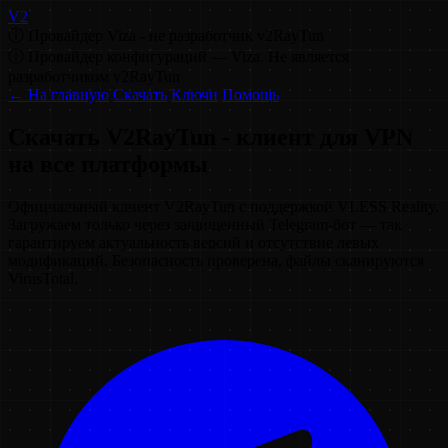
V2
ⓘ Провайдер Viza - не разработчик v2RayTun
ⓘ Провайдер конфигураций — Viza. Не является
разработчиком v2RayTun
← На главную
Скачать
Ключи
Помощь
Скачать V2RayTun - клиент для VPN
на все платформы
Официальный клиент V2RayTun с поддержкой VLESS Reality.
Загружаем только через защищенный Telegram-бот — так
гарантируем актуальность версий и отсутствие левых
модификаций. Безопасность проверена, файлы сканируются
VirusTotal.