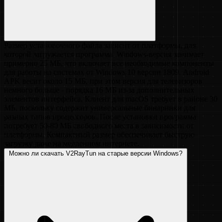
Размер установочного файла зависит от платформы, для
которой загружается программа. Windows-версия занимает
примерно 25 МБ, что включает все необходимые компоненты
для работы на системах от Windows 10 версии 1809. Android
APK весит около 15 МБ, при этом версия для телевизоров
немного больше - порядка 16 МБ из-за дополнительных
элементов интерфейса. Клиент для macOS требует в районе 30
МБ, поскольку содержит универсальные бинарники для
разных типов процессоров. После установки программа
потребует 50-80 МБ свободного места в зависимости от
платформы. Компактный размер обеспечивает быструю
загрузку даже на медленном интернете.
Можно ли скачать V2RayTun на старые версии Windows?