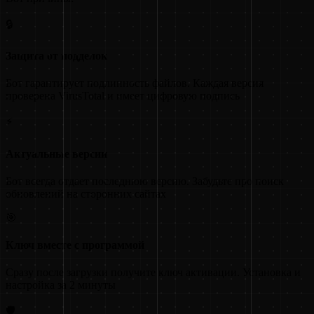
🔒
Защита от подделок
Бот гарантирует подлинность файлов. Каждая версия
проверена VirusTotal и имеет цифровую подпись
⚡
Актуальные версии
Бот всегда отдает последнюю версию. Забудьте про поиск
обновлений на сторонних сайтах
🎯
Ключ вместе с программой
Сразу после загрузки получите ключ активации. Установка и
настройка за 2 минуты
🛡️