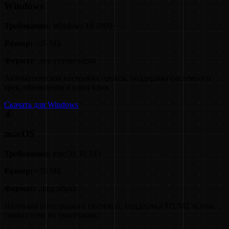
Windows
Требования:
Windows 10 1809+
Размер:
~25 МБ
Формат:
.exe установщик
Автоматическая настройка прокси, поддержка системного
трея, обновления в один клик
Скачать для Windows
🍎
macOS
Требования:
macOS 10.14+
Размер:
~30 МБ
Формат:
.dmg образ
Нативная интеграция с системой, поддержка M1/M2 чипов,
темная тема по умолчанию