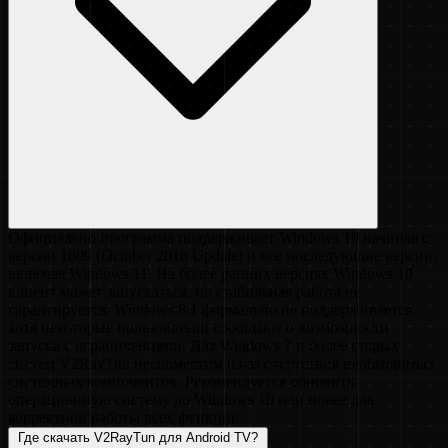
Официально программа поддерживает Windows 10 начиная с
версии 1809 (October 2018 Update) и все последующие версии,
включая Windows 11. На более ранних версиях Windows 10
клиент может запускаться, но стабильная работа не
гарантируется. Windows 8.1 формально не поддерживается,
хотя некоторые пользователи сообщают о возможности
запуска с ограничениями. Для Windows 7 и более старых
систем V2RayTun несовместим из-за отсутствия необходимых
системных компонентов. Рекомендуется обновить
операционную систему до Windows 10 или новее для
корректной работы всех функций.
Где скачать V2RayTun для Android TV?