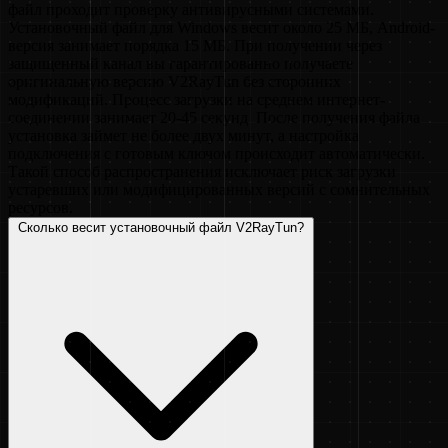
файл проходит проверку антивирусными системами.
Установочный файл для Windows весит около 25 МБ, Android-
версия занимает порядка 15 МБ. При получении через
защищенный канал вы гарантированно получаете
оригинальную версию V2RayTun без сторонних
модификаций. Процесс загрузки на среднем интернет-
соединении занимает 20-45 секунд. После получения файла
установка займет не более двух минут, а настройка
подключения с готовым ключом происходит автоматически.
Такой способ распространения исключает риск загрузки
устаревших или модифицированных версий с сомнительных
ресурсов.
Сколько весит установочный файл V2RayTun?